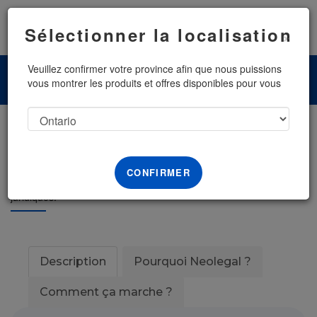
Menu
Sélectionner la localisation
×
Veuillez confirmer votre province afin que nous puissions
vous montrer les produits et offres disponibles pour vous
Parler à un avocat
CONFIRMER
Appel avec un avocat Neolegal pour répondre à vos questions
juridiques.
Description
Pourquoi Neolegal ?
Comment ça marche ?